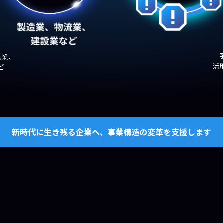
流業、
活
ど
新時代に生き残る企業へ、事業構造の変革を支援します