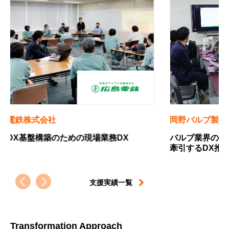
岡野バルブ製造株式会社
四国
バルブ業界のニッチトップから、設備産業を
中小
牽引するDX推進プレイヤーへの軌跡
すた
支援実績一覧
Transformation Approach