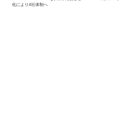
化により4社体制へ
COMPANY
企業情報