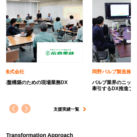
岡野バルブ製造株式会社
四国経
バルブ業界のニッチトップから、設備産業を
中小企
牽引するDX推進プレイヤーへの軌跡
すため
支援実績一覧
Transformation Approach