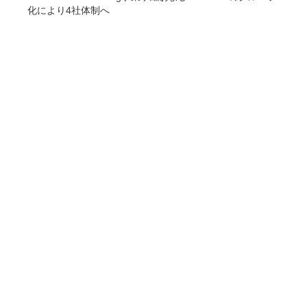
化により4社体制へ
COMPANY
企業情報