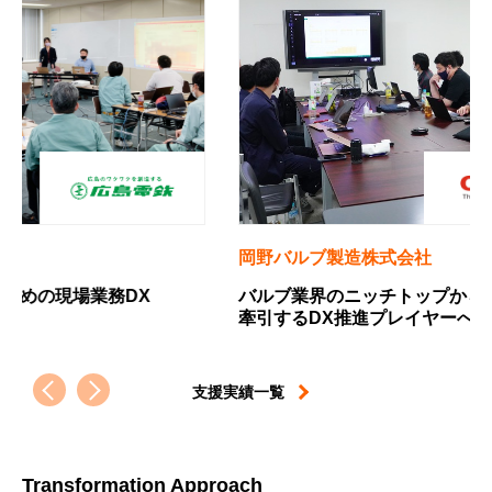
岡野バルブ製造株式会社
四国経
バルブ業界のニッチトップから、設備産業を
中小企
牽引するDX推進プレイヤーへの軌跡
すため
支援実績一覧
Transformation Approach