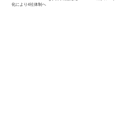
化により4社体制へ
COMPANY
企業情報