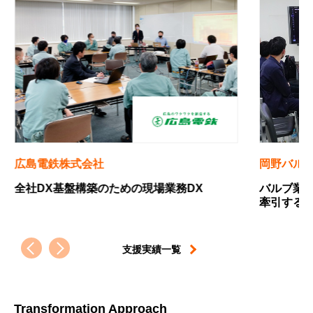
岡野バルブ製造株式会社
四国
バルブ業界のニッチトップから、設備産業を
中小
牽引するDX推進プレイヤーへの軌跡
すた
支援実績一覧
Transformation Approach