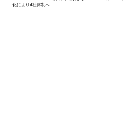
化により4社体制へ
COMPANY
企業情報