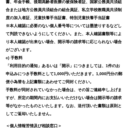
書、年金手帳、後期高齢者医療の被保険者証、国家公務員共済組
合または地方公務員共済組合の組合員証、私立学校教職員共済制
度の加入者証、児童扶養手当証書、特別児童扶養手当証書
※本人確認に必要のない個人番号等については墨塗りするなどし
て判読できないようにしてください。また、本人確認書類等によ
り本人確認が出来ない場合、開示等の請求等に応じられない場合
がございます。
c) 手数料
「利用目的の通知」あるいは「開示」につきましては、1件のお
申込みにつき手数料として1,000円いただきます。1,000円分の郵
便小為替を上記書類にあわせてご同封ください。
手数料が同封されていなかった場合は、その旨ご連絡申し上げま
すが、所定の期間内にお支払いいただけない場合は開示等の請求
等がなかったものといたします。なお、送付頂いた書類は原則と
してご返却いたしません。
＜個人情報苦情及び相談窓口＞