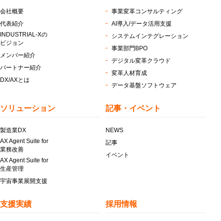
会社概要
事業変革コンサルティング
代表紹介
AI導入/データ活用支援
INDUSTRIAL-Xの
システムインテグレーション
ビジョン
事業部門BPO
メンバー紹介
デジタル変革クラウド
パートナー紹介
変革人材育成
DX/AXとは
データ基盤ソフトウェア
ソリューション
記事・イベント
製造業DX
NEWS
AX Agent Suite for
記事
業務改善
イベント
AX Agent Suite for
生産管理
宇宙事業展開支援
支援実績
採用情報