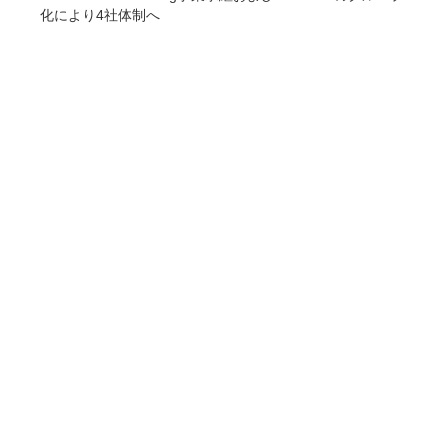
化により4社体制へ
COMPANY
企業情報