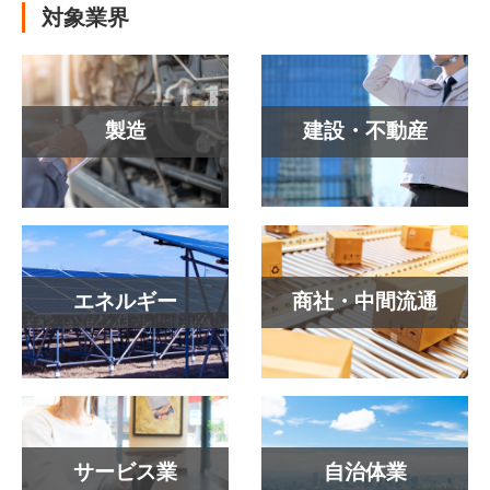
対象業界
製造
建設・不動産
エネルギー
商社・中間流通
サービス業
自治体業