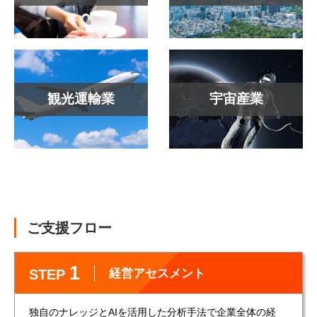
観光運輸業
宇宙産業
ご支援フロー
1
経営アセスメント
STEP
独自のナレッジとAIを活用した分析手法で企業全体の経