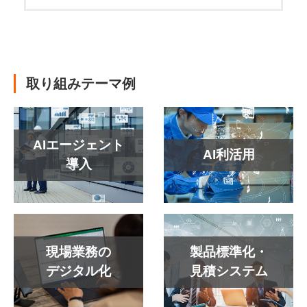
取り組みテーマ例
AIエージェント
AI利活用
導入
現場業務の
製品標準化・
デジタル化
見積システム