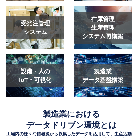
在庫管理
受発注管理
生産管理
システム
システム再構築
設備・人の
製造業
IoT・可視化
データ基盤構築
製造業における
データドリブン環境とは
工場内の様々な情報源から収集したデータを活用して、生産活動