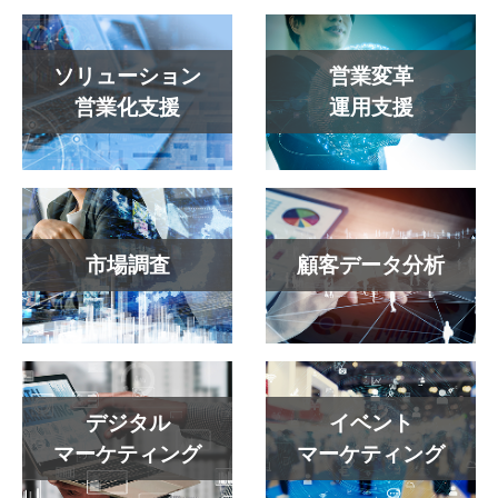
ソリューション
営業変革
営業化支援
運用支援
市場調査
顧客データ分析
デジタル
イベント
マーケティング
マーケティング