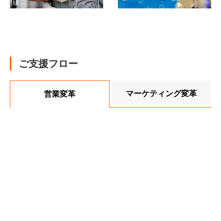
ご支援フロー
マーケティング変革
営業変革
1
1
営業上の課題整理とゴール設定
マーケティング戦略の現状診断
STEP
STEP
現状の営業課題をヒアリングし、変革の目的とゴールを明
既存戦略・チャネル・施策を可視化し、現状の強み・課題
確化
を明確化