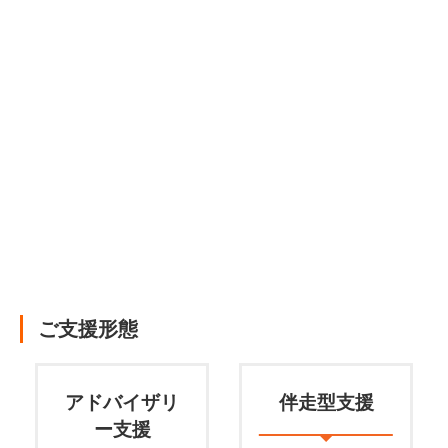
7
7
運用定着と継続的な改善支援
PDCA運用と継続改善支援
STEP
STEP
定着状況の確認、KPIモニタリングと改善サイクル支援
実施後のデータ分析・振り返りを通じて、改善施策を提
案・伴走
ご支援形態
アドバイザリ
伴走型支援
ー支援