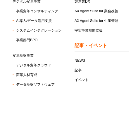
デジタル変革事業
製造業DX
事業変革コンサルティング
AX Agent Suite for
業務改善
AI導入/データ活用支援
AX Agent Suite for
生産管理
システムインテグレーション
宇宙事業展開支援
事業部門BPO
記事・イベント
変革基盤事業
NEWS
デジタル変革クラウド
記事
変革人材育成
イベント
データ基盤ソフトウェア