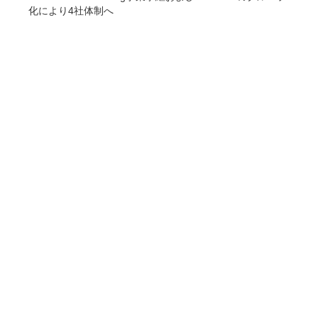
化により4社体制へ
COMPANY
企業情報