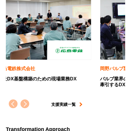
岡野バルブ製造株式会社
四国
バルブ業界のニッチトップから、設備産業を
中小
牽引するDX推進プレイヤーへの軌跡
すた
支援実績一覧
Transformation Approach