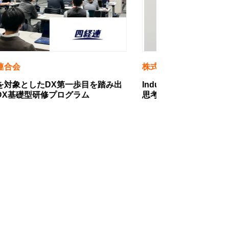
会社マクニカ
株式会社カステラ
duStudyを活用し、一流コンサルタントの
職人の技術とデジ
をすべての営業担当者へ
年の伝統を守るD