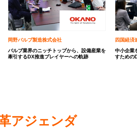
四国経済連合会
株式
産業を
中小企業を対象としたDX第一歩目を踏み出
In
すためのDX基礎型研修プログラム
思考
変革アジェンダ