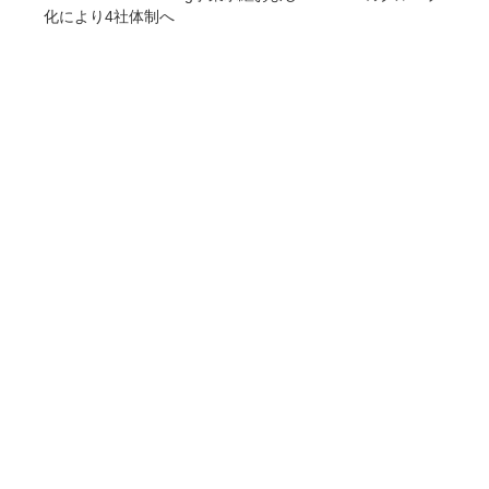
化により4社体制へ
COMPANY
企業情報