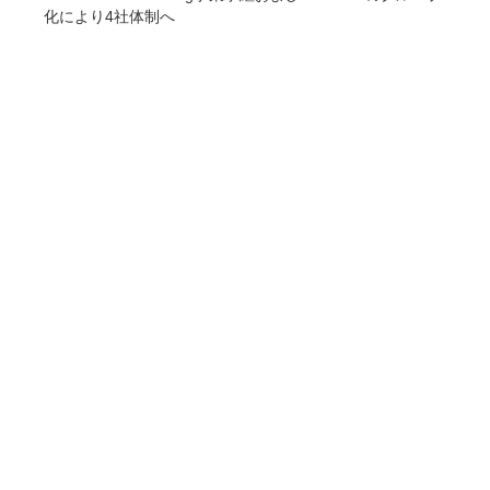
化により4社体制へ
COMPANY
企業情報