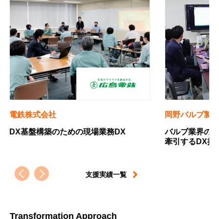
岡野バルブ製造株式会社
四国
バルブ業界のニッチトップから、設備産業を
中小
牽引するDX推進プレイヤーへの軌跡
すた
支援実績一覧
Transformation Approach