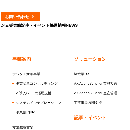
お問い合わせ
ョン
支援実績
記事・イベント
採用情報
NEWS
事業案内
ソリューション
デジタル変革事業
製造業DX
事業変革コンサルティング
AX Agent Suite for
業務改善
AI導入/データ活用支援
AX Agent Suite for
生産管理
システムインテグレーション
宇宙事業展開支援
事業部門BPO
記事・イベント
変革基盤事業