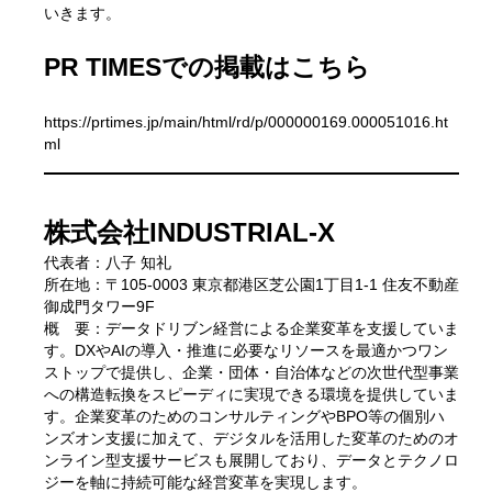
いきます。
PR TIMESでの掲載はこちら
https://prtimes.jp/main/html/rd/p/000000169.000051016.ht
ml
株式会社INDUSTRIAL-X
代表者：八子 知礼
所在地：〒105-0003 東京都港区芝公園1丁目1-1 住友不動産
御成門タワー9F
概 要：データドリブン経営による企業変革を支援していま
す。DXやAIの導入・推進に必要なリソースを最適かつワン
ストップで提供し、企業・団体・自治体などの次世代型事業
への構造転換をスピーディに実現できる環境を提供していま
す。企業変革のためのコンサルティングやBPO等の個別ハ
ンズオン支援に加えて、デジタルを活用した変革のためのオ
ンライン型支援サービスも展開しており、データとテクノロ
ジーを軸に持続可能な経営変革を実現します。