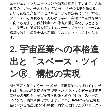
エージェントソリューションを強力に推進しています。これ
までの「ツールを入れる」DXから、「AIに仕事を任せる」
という前提で業務プロセスをゼロから再定義（BPR）するア
プローチへと進化させ、あらゆる業界・業種の生産性を劇的
に向上させます。個別企業への伴走支援を強化するととも
に、業界の共通課題を解決するAIデータプラットフォームの
構築を通じ、産業全体の変革にフルコミットしてまいりま
す。
2. 宇宙産業への本格進
出と「スペース・ツイ
ンⓇ」構想の実現
AIの実装と並ぶもう一つの柱が、宇宙産業への挑戦です。当
社は、地上の産業構造変革で培ったノウハウやデータ連携基
盤構築の知見を、宇宙産業へ拡張・適応させる「スペース・
ツインⓇ」構想を掲げています。昨年、JAXAの宇宙戦略基
金における衛星開発の標準化・効率化に向けたプロジェクト