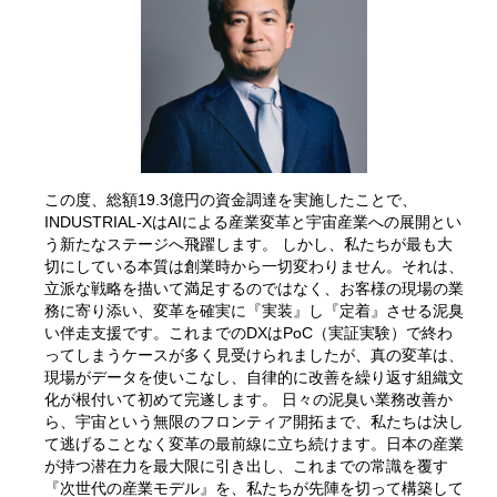
この度、総額19.3億円の資金調達を実施したことで、
INDUSTRIAL-XはAIによる産業変革と宇宙産業への展開とい
う新たなステージへ飛躍します。 しかし、私たちが最も大
切にしている本質は創業時から一切変わりません。それは、
立派な戦略を描いて満足するのではなく、お客様の現場の業
務に寄り添い、変革を確実に『実装』し『定着』させる泥臭
い伴走支援です。これまでのDXはPoC（実証実験）で終わ
ってしまうケースが多く見受けられましたが、真の変革は、
現場がデータを使いこなし、自律的に改善を繰り返す組織文
化が根付いて初めて完遂します。 日々の泥臭い業務改善か
ら、宇宙という無限のフロンティア開拓まで、私たちは決し
て逃げることなく変革の最前線に立ち続けます。日本の産業
が持つ潜在力を最大限に引き出し、これまでの常識を覆す
『次世代の産業モデル』を、私たちが先陣を切って構築して