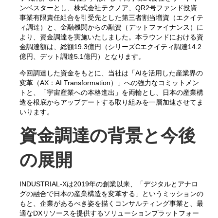
ンベスターとし、株式会社テクノア、QR2号ファンド投資
事業有限責任組合を引受先とした第三者割当増資（エクイテ
ィ調達）と、金融機関からの融資（デットファイナンス）に
より、資金調達を実施いたしました。本ラウンドにおける資
金調達額は、総額19.3億円（シリーズCエクイティ調達14.2
億円、デット調達5.1億円）となります。
今回調達した資金をもとに、当社は「AIを活用した産業界の
変革（AX：AI Transformation）」への強力なコミットメン
トと、「宇宙産業への本格進出」を両輪とし、日本の産業構
造を根底からアップデートする取り組みを一層加速させてま
いります。
資金調達の背景と今後
の展開
INDUSTRIAL-Xは2019年の創業以来、「デジタルとアナロ
グの融合で日本の産業構造を変革する」というミッションの
もと、企業があるべき姿を描くコンサルティング事業と、最
適なDXリソースを提供するソリューションプラットフォー