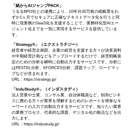
「紙からAIジャンプPACK」
うるるBPO社との連携により、10年分30万枚の紙帳票をわ
ずか1ヶ月でセキュアに正確なテキストデータ化を行うと同
時に現業務のSaaS化を支援することで、業務特化型AIエー
ジェント化までを一気に実現するサービスを提供していま
す。
「Xtrategy®」（エクストラテジー）
経営者や経営企画部、企業の経営を支援する方々が決算資料
や中期経営計画などをアップロードするだけで、経営戦略策
定のための分析を瞬時に自動出力するサービスです。分析に
はPESTEL分析、5FORCES分析、課題マップ、ロードマッ
プなどが含まれます。
URL：
https://xtrategy.jp/
「InduStudy®」（インダスタディ）
法人営業や士業、コンサル業、自治体職員など、B2Bビジネ
スに携わる方々が業界を理解するためのレポートを簡単なキ
ーワードの入力で自動出力するサービスです。知りたい業界
の業務プロセス、代表的な課題、デジタル化の観点などを出
力します。
URL：
https://industudy.jp/