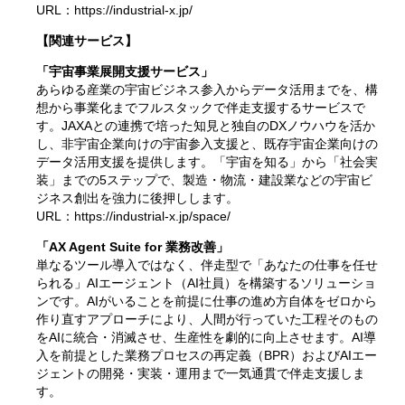
URL：
https://industrial-x.jp/
【関連サービス】
「
宇宙事業展開支援サービス
」
あらゆる産業の宇宙ビジネス参入からデータ活用までを、構
想から事業化までフルスタックで伴走支援するサービスで
す。JAXAとの連携で培った知見と独自のDXノウハウを活か
し、非宇宙企業向けの宇宙参入支援と、既存宇宙企業向けの
データ活用支援を提供します。「宇宙を知る」から「社会実
装」までの5ステップで、製造・物流・建設業などの宇宙ビ
ジネス創出を強力に後押しします。
URL：
https://industrial-x.jp/space/
「
AX Agent Suite for 業務改善
」
単なるツール導入ではなく、伴走型で「あなたの仕事を任せ
られる」AIエージェント（AI社員）を構築するソリューショ
ンです。AIがいることを前提に仕事の進め方自体をゼロから
作り直すアプローチにより、人間が行っていた工程そのもの
をAIに統合・消滅させ、生産性を劇的に向上させます。AI導
入を前提とした業務プロセスの再定義（BPR）およびAIエー
ジェントの開発・実装・運用まで一気通貫で伴走支援しま
す。