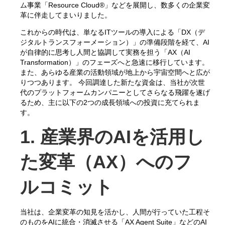
ム事業「Resource Cloud®」などを展開し、数多くの企業変
革に伴走してまいりました。
これからの時代は、単なるITツールの導入による「DX（デ
ジタルトランスフォーメーション）」の準備段階を経て、AI
が自律的に思考し人間と協調して実務を担う「AX（AI
Transformation）」のフェーズへと急速に移行しています。
また、あらゆる産業の活動領域が地上から宇宙空間へと広が
りつつあります。 今回調達した新たな資金は、当社が次世
代のプラットフォームカンパニーとしてさらなる飛躍を遂げ
るため、主に以下の2つの成長領域への投資に充てられま
す。
1.
産業界のAIを活用し
た変革（AX）へのフ
ルコミット
当社は、企業変革の知見を活かし、人間が行っていた工程そ
のものをAIに統合・消滅させる「AX Agent Suite」などのAI