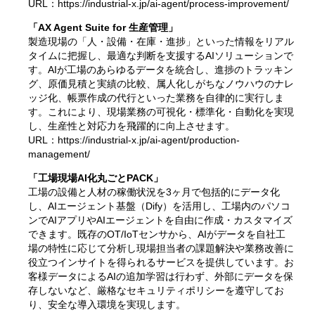
URL：
https://industrial-x.jp/ai-agent/process-improvement/
「AX Agent Suite for 生産管理」
製造現場の「人・設備・在庫・進捗」といった情報をリアル
タイムに把握し、最適な判断を支援するAIソリューションで
す。AIが工場のあらゆるデータを統合し、進捗のトラッキン
グ、原価見積と実績の比較、属人化しがちなノウハウのナレ
ッジ化、帳票作成の代行といった業務を自律的に実行しま
す。これにより、現場業務の可視化・標準化・自動化を実現
し、生産性と対応力を飛躍的に向上させます。
URL：
https://industrial-x.jp/ai-agent/production-
management/
「工場現場AI化丸ごとPACK」
工場の設備と人材の稼働状況を3ヶ月で包括的にデータ化
し、AIエージェント基盤（Dify）を活用し、工場内のパソコ
ンでAIアプリやAIエージェントを自由に作成・カスタマイズ
できます。既存のOT/IoTセンサから、AIがデータを自社工
場の特性に応じて分析し現場担当者の課題解決や業務改善に
役立つインサイトを得られるサービスを提供しています。お
客様データによるAIの追加学習は行わず、外部にデータを保
存しないなど、厳格なセキュリティポリシーを遵守してお
り、安全な導入環境を実現します。