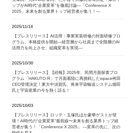
ップがAI時代”企業変革”を徹底討論―「Conference X
2025」未来を創る業界トップ経営者が集う！―
2025/11/14
【プレスリリース】AI活用・事業実装研修の対面研修プロ
グラム、本格提供を開始―経営層から社員まで全階層のAI
活用力を向上させ、組織変革を実現―
2025/10/30
【プレスリリース】【続報】2025年、民間月面探査プロ
グラム「HAKUTO-R」で月面着陸に再挑戦したispace袴田
CEO登壇決定！東大中須賀氏、将来宇宙輸送システム畑田
氏と宇宙産業の今を熱く語る！
2025/10/03
【プレスリリース】ロッテ・玉塚氏ほか豪華ゲストが登
壇！AI時代の“企業変革”最前線〜未来を創る業界トップ経
営者が集う！「Conference X 2025」 ―変革の先に、次の
時代を見る―