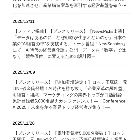
化を加速させ、産業構造変革を牽引する経営基盤を確立〜
2025/12/11
【メディア掲載】【プレスリリース】【NewsPicks出演】
「データはあるのに、なぜ戦略が生まれないのか」日本企
業の“AI経営の壁”を突破する。トーク番組「NewSession」
にて「AI時代の経営進化論」公開ーデータを「数字」では
なく「競争優位」に変えるための設計図ー
2025/12/09
【プレスリリース】【追加登壇決定！】ロッテ玉塚氏、元
LINE砂金氏登壇！AI時代を勝ち抜く「企業変革の羅針盤」
を経営・組織・マーケティングの業界トップが白熱討論！
累計登録者5,000名越えカンファレンス！―「Conference
X 2025」未来を創る業界トップ経営者が集う！―
2025/11/28
【プレスリリース】【累計登録者5,000名突破！】ロッテ
玉塚氏、元LINE砂金氏、だかぼく斉藤氏登壇決定！業界ト