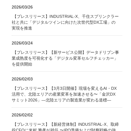
2026/03/26
【プレスリリース】INDUSTRIAL-X、千住スプリンクラー
社と共に「デジタルツインに向けた次世代型DX工場」の
実現を推進
2026/03/24
【プレスリリース】【新サービス公開】データドリブン事
業成熟度を可視化する「デジタル変革セルフチェッカー」
を提供開始
2026/02/03
【プレスリリース】【3月3日開催】現場を変えるAI・DX
活用で、北陸エリアの産業変革を加速させる〜「金沢DX
サミット2026」―北陸エリアの製造業が変わる道標―
2026/02/02
【プレスリリース】【新経営体制】INDUSTRIAL-X、取締
役CFOに米村 雅孝が就任 〜IPO準備および財務戦略の強