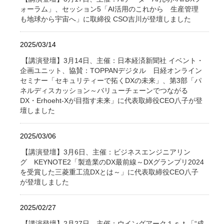
ォーラム」、セッション5「AI活用のこれから 生産管理
も地球から宇宙へ」に取締役 CSO吉川が登壇しました
2025/03/14
【講演登壇】3月14日、主催：日本経済新聞社 イベント・
企画ユニット、協賛：TOPPANデジタル 日経オンライン
セミナー「セキュリティーで拓くDXの未来」、第3部「パ
ネルディスカッション～バリューチェーンでつながる
DX・Erhoeht-Xが目指す未来」に代表取締役CEO八子が登
壇しました
2025/03/06
【講演登壇】3月6日、主催：ビジネスエンジニアリン
グ KEYNOTE2「製造業のDX最前線～DXグランプリ2024
を受賞した三菱重工流DXとは～」に代表取締役CEO八子
が登壇しました
2025/02/27
【講演登壇】2月27日、主催：ウイングアーク１ｓｔ「“成