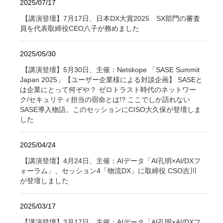
2025/07/17
【講演登壇】7月17日、日本DX大賞2025 SX部門の審査
員を代表取締役CEO八子が務めました
2025/05/30
【講演登壇】5月30日、主催：Netskope 「SASE Summit
Japan 2025」【ユーザー企業様による対談企画】 SASEと
は企業にとって何ぞや？ ゼロトラスト時代のネットワー
ク/セキュリティ担当の宿命とは!? ここでしか語れない
SASE導入物語。このセッションにCISO大久保が登壇しま
した
2025/04/24
【講演登壇】4月24日、主催：AIデータ「AI孔明×AI/DXフ
ォーラム」、セッション4「物流DX」に取締役 CSO吉川
が登壇しました
2025/03/17
【講演登壇】3月17日、主催：AIデータ「AI孔明×AI/DXフ