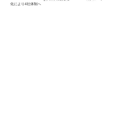
化により4社体制へ
COMPANY
企業情報