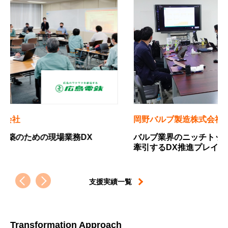
岡野バルブ製造株式会社
四国経
バルブ業界のニッチトップから、設備産業を
中小企
牽引するDX推進プレイヤーへの軌跡
すため
支援実績一覧
Transformation Approach