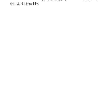
化により4社体制へ
COMPANY
企業情報