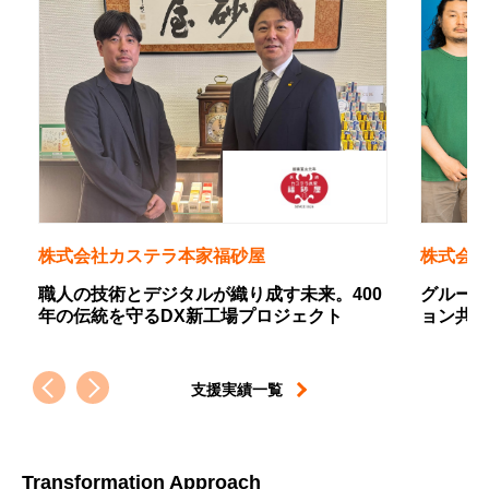
株式会社カステラ本家福砂屋
株式会社
の
職人の技術とデジタルが織り成す未来。400
グループ
年の伝統を守るDX新工場プロジェクト
ョン共有
支援実績一覧
Transformation Approach