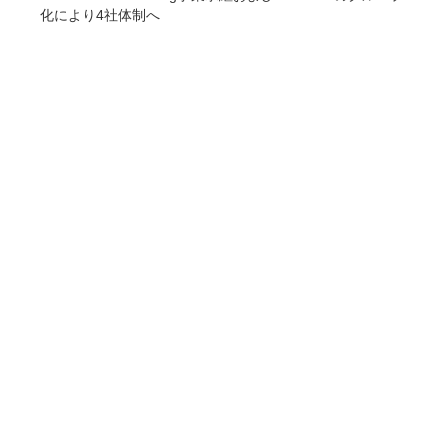
化により4社体制へ
COMPANY
企業情報